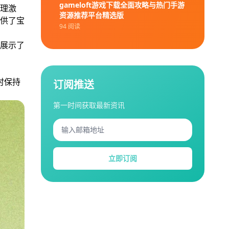
gameloft游戏下载全面攻略与热门手游
理激
资源推荐平台精选版
供了宝
94 阅读
展示了
时保持
订阅推送
第一时间获取最新资讯
立即订阅