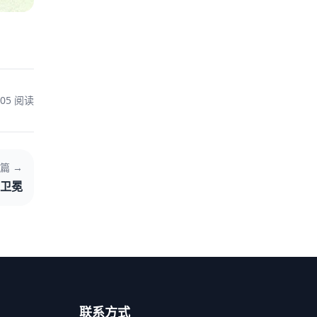
105 阅读
篇 →
功卫冕
联系方式