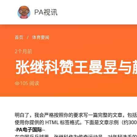
首页
/
体育要闻
2个月前
张继科赞王曼昱与
105 阅读
明白了，我会严格按照你的要求写一篇完整的文章，包括
使用你提供的 HTML 标签格式。下面是文章示例（约30
-
PA电子国际
--