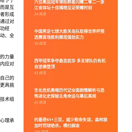
给予了
六位奥运冠军领衔群星闪耀二零二一浙
而是互
江省体坛十佳揭晓见证荣耀时刻
者形成
24 阅读
通过对
功经
中国男足七球大胜关岛队取得世界杯预
动、全
选赛首场胜利展现强劲实力
30 阅读
的力量
西甲冠军争夺悬念犹存 多支球队仍有机
内应对
会逆袭登顶
43 阅读
自己的
更具挑
生化危机黑暗历代记全面剧情解析与恐
怖进化史探秘主角命运与幕后真相
技术组
42 阅读
约基奇61+三双，威少致命失误，森林狼
心理承
加时罚球绝杀，横扫掘金
100 阅读