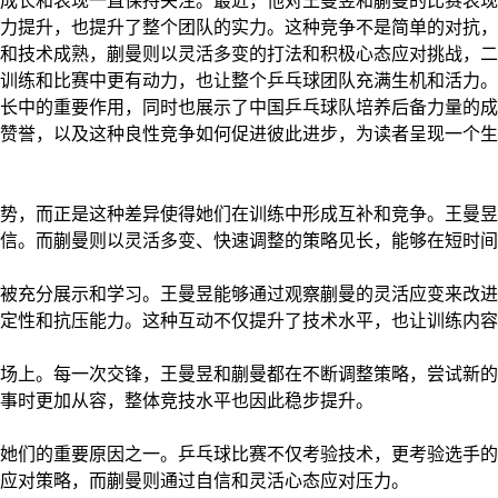
成长和表现一直保持关注。最近，他对王曼昱和蒯曼的比赛表现
力提升，也提升了整个团队的实力。这种竞争不是简单的对抗，
和技术成熟，蒯曼则以灵活多变的打法和积极心态应对挑战，二
训练和比赛中更有动力，也让整个乒乓球团队充满生机和活力。
长中的重要作用，同时也展示了中国乒乓球队培养后备力量的成
赞誉，以及这种良性竞争如何促进彼此进步，为读者呈现一个生
势，而正是这种差异使得她们在训练中形成互补和竞争。王曼昱
信。而蒯曼则以灵活多变、快速调整的策略见长，能够在短时间
被充分展示和学习。王曼昱能够通过观察蒯曼的灵活应变来改进
定性和抗压能力。这种互动不仅提升了技术水平，也让训练内容
场上。每一次交锋，王曼昱和蒯曼都在不断调整策略，尝试新的
事时更加从容，整体竞技水平也因此稳步提升。
她们的重要原因之一。乒乓球比赛不仅考验技术，更考验选手的
应对策略，而蒯曼则通过自信和灵活心态应对压力。