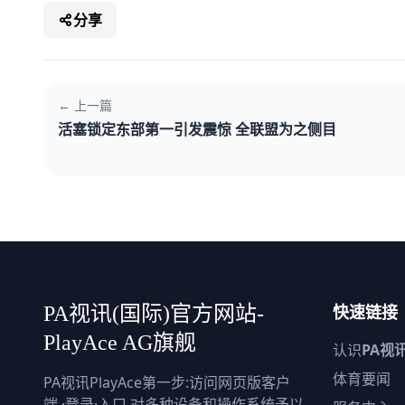
分享
← 上一篇
活塞锁定东部第一引发震惊 全联盟为之侧目
快速链接
PA视讯(国际)官方网站-
PlayAce AG旗舰
认识
PA视
体育要闻
PA视讯PlayAce第一步:访问网页版客户
端,·登录·入口,对多种设备和操作系统予以