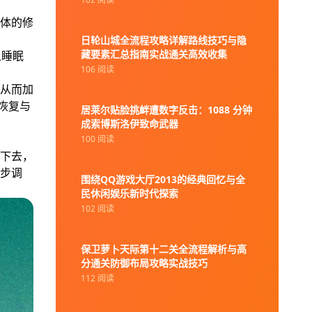
体的修
日轮山城全流程攻略详解路线技巧与隐
藏要素汇总指南实战通关高效收集
乏睡眠
106 阅读
从而加
恢复与
居莱尔贴脸挑衅遭数字反击：1088 分钟
成索博斯洛伊致命武器
100 阅读
下去，
步调
围绕QQ游戏大厅2013的经典回忆与全
民休闲娱乐新时代探索
102 阅读
保卫萝卜天际第十二关全流程解析与高
分通关防御布局攻略实战技巧
112 阅读