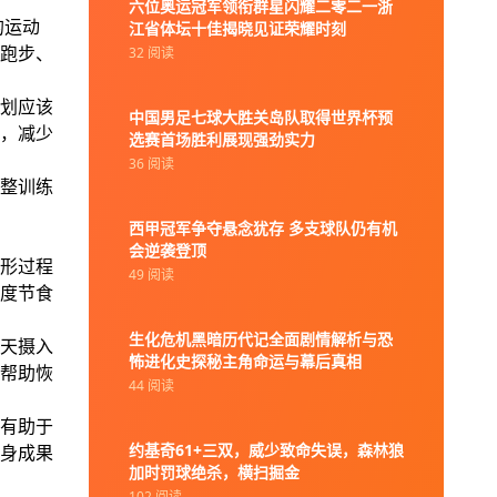
六位奥运冠军领衔群星闪耀二零二一浙
的运动
江省体坛十佳揭晓见证荣耀时刻
跑步、
32 阅读
划应该
中国男足七球大胜关岛队取得世界杯预
，减少
选赛首场胜利展现强劲实力
36 阅读
整训练
西甲冠军争夺悬念犹存 多支球队仍有机
会逆袭登顶
形过程
49 阅读
度节食
生化危机黑暗历代记全面剧情解析与恐
天摄入
怖进化史探秘主角命运与幕后真相
帮助恢
44 阅读
有助于
约基奇61+三双，威少致命失误，森林狼
身成果
加时罚球绝杀，横扫掘金
102 阅读