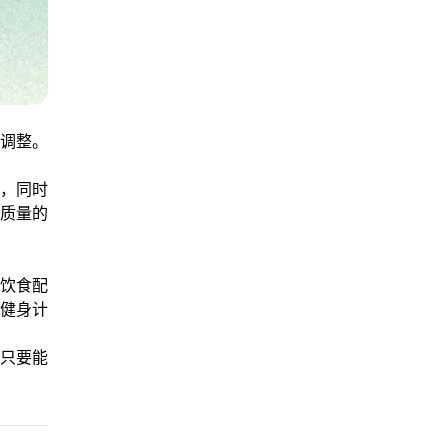
调整。
，同时
质量的
饮食配
健身计
只要能