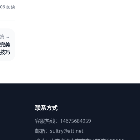
106 阅读
篇 →
完美
技巧
联系方式
客服热线：14675684959
邮箱：sultry@att.net