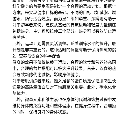
细解析，读者可以了解如何在日常生活中应用科学的健身
科学健身的首要步骤是制定一个合理的运动计划。根据个
方案，是实现健康目标的基础。不同的目标（如减脂、增
游泳、骑行适合燃脂，而力量训练如举重、深蹲则有助于
对于初学者来说，建议从基础的有氧运动和轻度力量训练
包括热身、主训练和拉伸三个部分。热身可以有效防止运
疲劳感。
此外，运动计划需要灵活调整。随着训练水平的提升，原
计划是非常重要的。这种适时的调整有助于保持训练的挑
2、营养与饮食的科学配合
健身的效果不仅仅依赖于运动，合理的饮食和营养补充同
中，合理的营养搭配可以极大提升效果。首先，饮食的热
会导致新陈代谢减慢，影响身体健康。
对于增肌训练者来说，摄入足够的蛋白质是保证肌肉生长
适量的高质量蛋白质对于增肌至关重要。此外，碳水化合
复体力。
此外，微量元素和维生素也在身体的代谢和恢复过程中发
维持身体的免疫功能和整体健康。在健身过程中，合理搭
的同时，保持良好的身体状态。