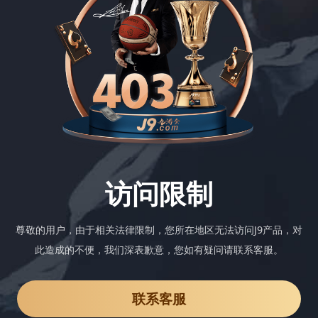
访问限制
尊敬的用户，由于相关法律限制，您所在地区无法访问J9产品，对
此造成的不便，我们深表歉意，您如有疑问请联系客服。
联系客服