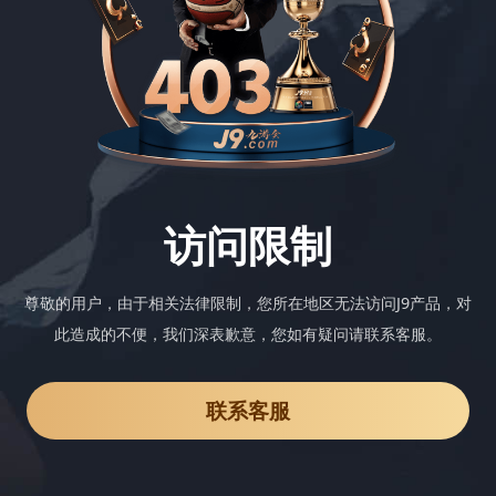
访问限制
尊敬的用户，由于相关法律限制，您所在地区无法访问J9产品，对
此造成的不便，我们深表歉意，您如有疑问请联系客服。
联系客服